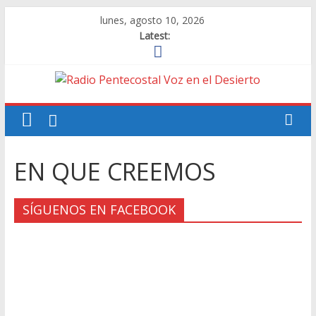
Skip
lunes, agosto 10, 2026
to
Latest:
content
Radio
Pentecostal
Voz
EN QUE CREEMOS
en
el
SÍGUENOS EN FACEBOOK
Desierto
Una
Voz
de
alerta